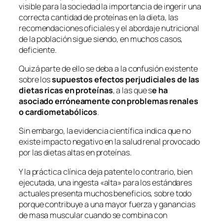
visible para la sociedad la importancia de ingerir una
correcta cantidad de proteínas en la dieta, las
recomendaciones oficiales y el abordaje nutricional
de la población sigue siendo, en muchos casos,
deficiente.
Quizá parte de ello se deba a la confusión existente
sobre los
supuestos efectos perjudiciales de las
dietas ricas en proteínas
, a las que s
e ha
asociado erróneamente con problemas renales
o cardiometabólicos
.
Sin embargo, la evidencia científica indica que no
existe impacto negativo en la salud renal provocado
por las dietas altas en proteínas.
Y la práctica clínica deja patente lo contrario, bien
ejecutada, una ingesta «alta» para los estándares
actuales presenta muchos beneficios, sobre todo
porque contribuye a una mayor fuerza y ​​ganancias
de masa muscular cuando se combina con