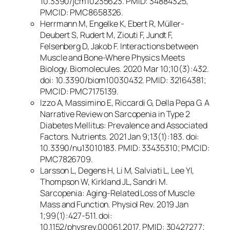
10.3390/jcm10235623. PMID: 34884325;
PMCID: PMC8658326.
Herrmann M, Engelke K, Ebert R, Müller-
Deubert S, Rudert M, Ziouti F, Jundt F,
Felsenberg D, Jakob F. Interactions between
Muscle and Bone-Where Physics Meets
Biology. Biomolecules. 2020 Mar 10;10(3):432.
doi: 10.3390/biom10030432. PMID: 32164381;
PMCID: PMC7175139.
Izzo A, Massimino E, Riccardi G, Della Pepa G. A
Narrative Review on Sarcopenia in Type 2
Diabetes Mellitus: Prevalence and Associated
Factors. Nutrients. 2021 Jan 9;13(1):183. doi:
10.3390/nu13010183. PMID: 33435310; PMCID:
PMC7826709.
Larsson L, Degens H, Li M, Salviati L, Lee YI,
Thompson W, Kirkland JL, Sandri M.
Sarcopenia: Aging-Related Loss of Muscle
Mass and Function. Physiol Rev. 2019 Jan
1;99(1):427-511. doi:
10.1152/physrev.00061.2017. PMID: 30427277;