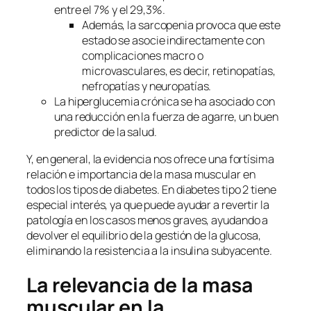
entre el 7% y el 29,3%.
Además, la sarcopenia provoca que este
estado se asocie indirectamente con
complicaciones macro o
microvasculares, es decir, retinopatías,
nefropatías y neuropatías.
La hiperglucemia crónica se ha asociado con
una reducción en la fuerza de agarre, un buen
predictor de la salud.
Y, en general, la evidencia nos ofrece una fortísima
relación e importancia de la masa muscular en
todos los tipos de diabetes. En diabetes tipo 2 tiene
especial interés, ya que puede ayudar a revertir la
patología en los casos menos graves, ayudando a
devolver el equilibrio de la gestión de la glucosa,
eliminando la resistencia a la insulina subyacente.
La relevancia de la masa
muscular en la