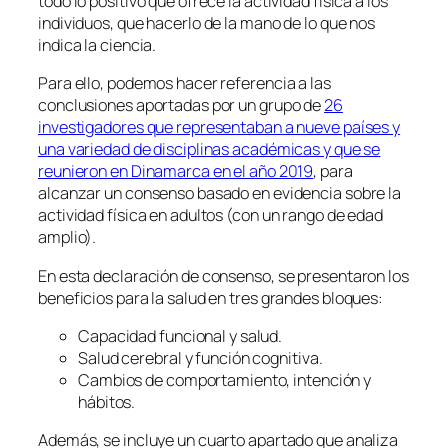
todo lo positivo que ofrece la actividad física a los
individuos, que hacerlo de la mano de lo que nos
indica la ciencia.
Para ello, podemos hacer referencia a las
conclusiones aportadas por un grupo de
26
investigadores que representaban a nueve países y
una variedad de disciplinas académicas y que se
reunieron en Dinamarca en el año 2019
, para
alcanzar un consenso basado en evidencia sobre la
actividad física en adultos (con un rango de edad
amplio).
En esta declaración de consenso, se presentaron los
beneficios para la salud en tres grandes bloques:
Capacidad funcional y salud.
Salud cerebral y función cognitiva.
Cambios de comportamiento, intención y
hábitos.
Además, se incluye un cuarto apartado que analiza