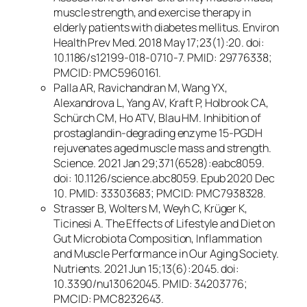
muscle strength, and exercise therapy in
elderly patients with diabetes mellitus. Environ
Health Prev Med. 2018 May 17;23(1):20. doi:
10.1186/s12199-018-0710-7. PMID: 29776338;
PMCID: PMC5960161.
Palla AR, Ravichandran M, Wang YX,
Alexandrova L, Yang AV, Kraft P, Holbrook CA,
Schürch CM, Ho ATV, Blau HM. Inhibition of
prostaglandin-degrading enzyme 15-PGDH
rejuvenates aged muscle mass and strength.
Science. 2021 Jan 29;371(6528):eabc8059.
doi: 10.1126/science.abc8059. Epub 2020 Dec
10. PMID: 33303683; PMCID: PMC7938328.
Strasser B, Wolters M, Weyh C, Krüger K,
Ticinesi A. The Effects of Lifestyle and Diet on
Gut Microbiota Composition, Inflammation
and Muscle Performance in Our Aging Society.
Nutrients. 2021 Jun 15;13(6):2045. doi:
10.3390/nu13062045. PMID: 34203776;
PMCID: PMC8232643.