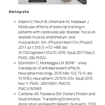
Bibliografía
Adams V, Reich B, Uhlemann M, Niebauer J.
Molecular effects of exercise training in
patients with cardiovascular disease: focus on
skeletal muscle, endothelium, and
myocardium. Am J Physiol Heart Circ Physiol.
2017 Jul 1;313(1):H72-H88. doi:
10.1152/ajpheart.00470.2016. Epub 2017 May 5.
PMID: 28476924.
Björkholm C, Monteggia LM. BDNF – a key
transducer of antidepressant effects.
Neuropharmacology. 2016 Mar;102:72-9. doi:
10.1016/j.neuropharm.2015.10.034. Epub 2015
Nov 11. PMID: 26519901; PMCID:
PMC4763983.
Carbone JW, Pasiakos SM. Dietary Protein and
Muscle Mass: Translating Science to
Application and Health Benefit. Nutrients. 2019