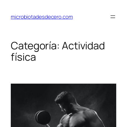
Saltar
al
microbiotadesdecero.com
contenido
Categoría:
Actividad
física