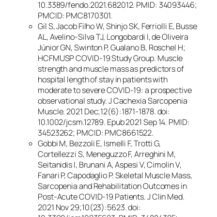
10.3389/fendo.2021.682012. PMID: 34093446;
PMCID: PMC8170301.
Gil S, Jacob Filho W, Shinjo SK, Ferriolli E, Busse
AL, Avelino-Silva TJ, Longobardi I, de Oliveira
Júnior GN, Swinton P, Gualano B, Roschel H;
HCFMUSP COVID-19 Study Group. Muscle
strength and muscle mass as predictors of
hospital length of stay in patients with
moderate to severe COVID-19: a prospective
observational study. J Cachexia Sarcopenia
Muscle. 2021 Dec;12(6):1871-1878. doi:
10.1002/jcsm.12789. Epub 2021 Sep 14. PMID:
34523262; PMCID: PMC8661522.
Gobbi M, Bezzoli E, Ismelli F, Trotti G,
Cortellezzi S, Meneguzzo F, Arreghini M,
Seitanidis I, Brunani A, Aspesi V, Cimolin V,
Fanari P, Capodaglio P. Skeletal Muscle Mass,
Sarcopenia and Rehabilitation Outcomes in
Post-Acute COVID-19 Patients. J Clin Med.
2021 Nov 29;10(23):5623. doi: