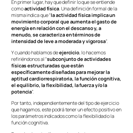
En primer lugar, hay que definir lo que se entiende
como
actividad
física
. Una definición formal de la
misma indica que “
la actividad física implica un
movimiento corporal que aumenta el gasto de
energía en relación con el descanso y, a
menudo, se caracteriza en términos de
intensidad de leve a moderada y vigorosa
”.
Y cuando hablamos de
ejercicio
, lo hacemos
refiriéndonos al “
subconjunto de actividades
físicas estructuradas que están
específicamente diseñadas para mejorar la
aptitud cardiorrespiratoria, la función cognitiva,
el equilibrio, la flexibilidad, la fuerza y​/o la
potencia
”.
Por tanto, independientemente del tipo de ejercicio
que hagamos, este podrá tener un efecto positivo en
los parámetros indicados como la flexibilidad o la
función cognitiva.