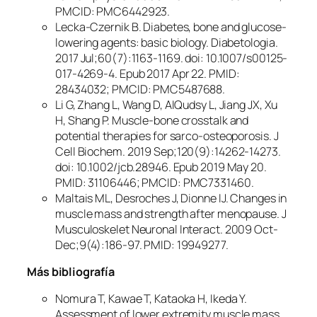
PMCID: PMC6442923.
Lecka-Czernik B. Diabetes, bone and glucose-
lowering agents: basic biology. Diabetologia.
2017 Jul;60(7):1163-1169. doi: 10.1007/s00125-
017-4269-4. Epub 2017 Apr 22. PMID:
28434032; PMCID: PMC5487688.
Li G, Zhang L, Wang D, AIQudsy L, Jiang JX, Xu
H, Shang P. Muscle-bone crosstalk and
potential therapies for sarco-osteoporosis. J
Cell Biochem. 2019 Sep;120(9):14262-14273.
doi: 10.1002/jcb.28946. Epub 2019 May 20.
PMID: 31106446; PMCID: PMC7331460.
Maltais ML, Desroches J, Dionne IJ. Changes in
muscle mass and strength after menopause. J
Musculoskelet Neuronal Interact. 2009 Oct-
Dec;9(4):186-97. PMID: 19949277.
Más bibliografía
Nomura T, Kawae T, Kataoka H, Ikeda Y.
Assessment of lower extremity muscle mass,