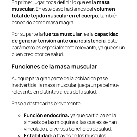
En primer lugar, toca definir lo que es la
masa
muscular
. En este caso hablamos del
volumen
total de tejido muscular en el cuerpo
, también
conocido como masa magra.
Por su parte la
fuerza muscular
, es la
capacidad
de generar tensión ante una resistencia
. Este
parámetro es especialmente relevante, ya que es un
buen predictor de salud.
Funciones de la masa muscular
Aunque para gran parte de la población pase
inadvertida, la masa muscular juega un papel muy
relevante en distintas áreas de la salud.
Paso a destacarlas brevemente:
Función endocrina:
ya que participa en la
síntesis de las mioquinas, las cuales se han
vinculado a diversos beneficios de salud.
Estabilidad
: a través de los músculos