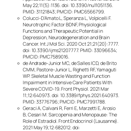
May 22;11(5):1136. doi: 10.3390/nu11051136.
PMID: 31121843; PMCID: PMC6566799.
Colucci-D’Amato L, Speranza L, Volpicelli F.
Neurotrophic Factor BDNF, Physiological
Functions and Therapeutic Potential in
Depression, Neurodegeneration and Brain
Cancer. Int J Mol Sci. 2020 Oct 21;21(20):7777.
doi: 10.3390/ijms21207777. PMID: 33096634;
PMCID: PMC7589016.
de Andrade-Junior MC, de Salles ICD, de Brito
CMM, Pastore-Junior L, Righetti RF, Yamaguti
WP. Skeletal Muscle Wasting and Function
Impairment in Intensive Care Patients With
Severe COVID-19. Front Physiol. 2021 Mar
11;12:640973. doi: 10.3389/fphys.2021.640973.
PMID: 33776796; PMCID: PMC7991788.
Geraci A, Calvani R, Ferri E, Marzetti E, Arosio
B, Cesari M. Sarcopenia and Menopause: The
Role of Estradiol. Front Endocrinol (Lausanne).
2021 May 19;12:682012. doi: