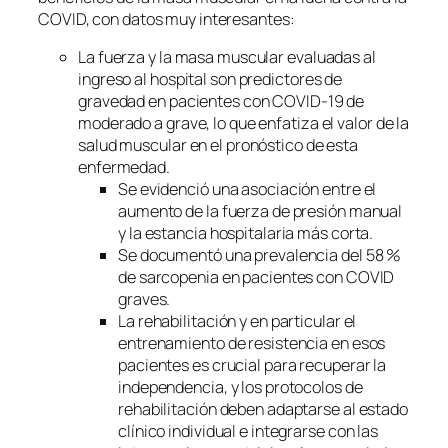
COVID, con datos muy interesantes:
La fuerza y ​​la masa muscular evaluadas al
ingreso al hospital son predictores de
gravedad en pacientes con COVID-19 de
moderado a grave, lo que enfatiza el valor de la
salud muscular en el pronóstico de esta
enfermedad.
Se evidenció una asociación entre el
aumento de la fuerza de presión manual
y la estancia hospitalaria más corta.
Se documentó una prevalencia del 58 %
de sarcopenia en pacientes con COVID
graves.
La rehabilitación y en particular el
entrenamiento de resistencia en esos
pacientes es crucial para recuperar la
independencia, y los protocolos de
rehabilitación deben adaptarse al estado
clínico individual e integrarse con las